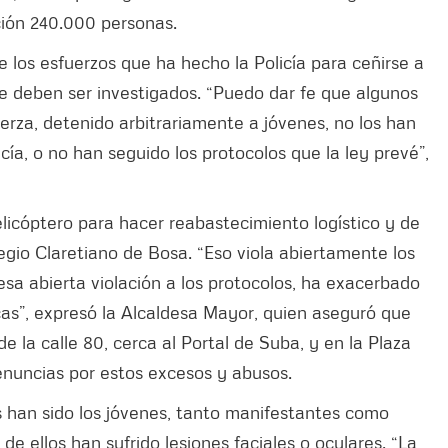
ción 240.000 personas.
los esfuerzos que ha hecho la Policía para ceñirse a
ue deben ser investigados. “Puedo dar fe que algunos
za, detenido arbitrariamente a jóvenes, no los han
cía, o no han seguido los protocolos que la ley prevé”,
 helicóptero para hacer reabastecimiento logístico y de
egio Claretiano de Bosa. “Eso viola abiertamente los
a abierta violación a los protocolos, ha exacerbado
cas”, expresó la Alcaldesa Mayor, quien aseguró que
e la calle 80, cerca al Portal de Suba, y en la Plaza
denuncias por estos excesos y abusos.
 han sido los jóvenes, tanto manifestantes como
 de ellos han sufrido lesiones faciales o oculares. “La