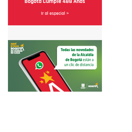
Bogotá Cumple 488 Años
Ir al especial >