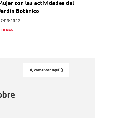
Mujer con las actividades del
Jardín Botánico
07•03•2022
EER MÁS
orreo electrónico
Sí, comentar aquí ❯
ensaje
obre