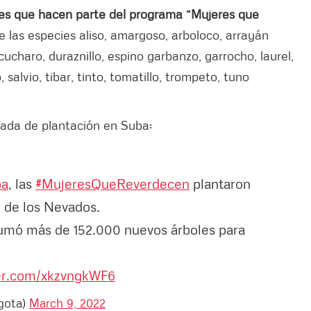
res que hacen parte del programa “Mujeres que
e las especies aliso, amargoso, arboloco, arrayán
 cucharo, duraznillo, espino garbanzo, garrocho, laurel,
salvio, tibar, tinto, tomatillo, trompeto, tuno
rnada de plantación en Suba:
ba
, las
#MujeresQueReverdecen
plantaron
r de los Nevados.
 sumó más de 152.000 nuevos árboles para
ter.com/xkzvngkWF6
gota)
March 9, 2022