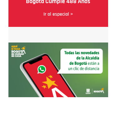
Bogotá Cumple 488 Años
Ir al especial >