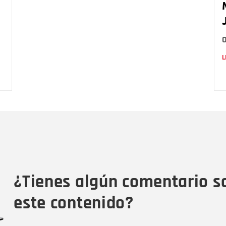
L
Nombre
C
Nombre
Tipo de comentario
M
¿Tienes algún comentario s
este contenido?