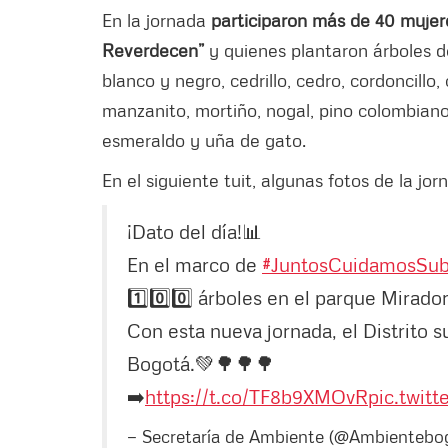
En la jornada
participaron más de 40 muje
Reverdecen”
y quienes plantaron árboles d
blanco y negro, cedrillo, cedro, cordoncillo,
manzanito, mortiño, nogal, pino colombiano, 
esmeraldo y uña de gato.
En el siguiente tuit, algunas fotos de la jo
¡Dato del día!📊
En el marco de
#JuntosCuidamosSu
1️⃣0️⃣0️⃣ árboles en el parque Mirado
Con esta nueva jornada, el Distrito
Bogotá.💚🌳🌳🌳
➡️
https://t.co/TF8b9XMOvR
pic.twit
— Secretaría de Ambiente (@Ambientebo