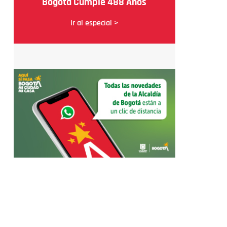
Bogotá Cumple 488 Años
Ir al especial >