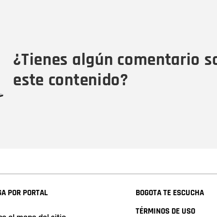
Nombre
C
Nombre
Tipo de comentario
M
¿Tienes algún comentario s
este contenido?
A POR PORTAL
BOGOTA TE ESCUCHA
TÉRMINOS DE USO
e el mapa del sitio