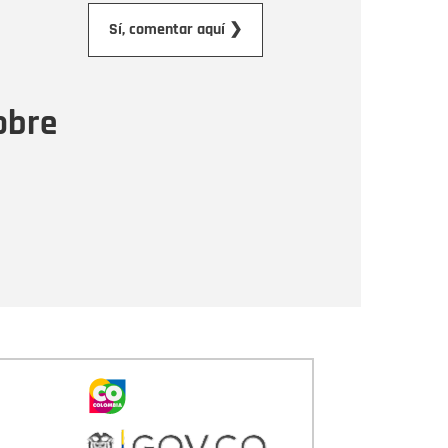
orreo electrónico
Sí, comentar aquí ❯
ensaje
obre
Enviar