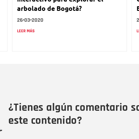
arbolado de Bogotá?
26•03•2020
LEER MÁS
L
Nombre
C
Nombre
Tipo de comentario
M
¿Tienes algún comentario s
este contenido?