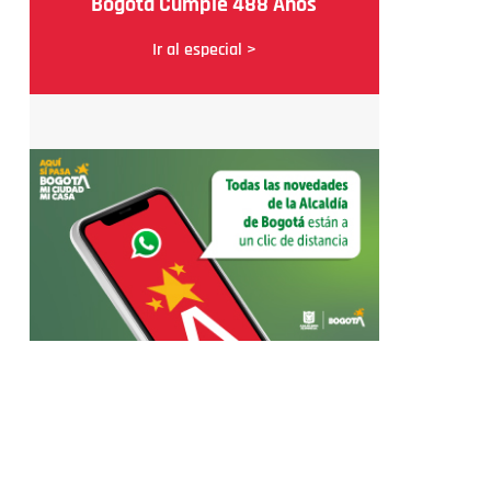
Bogotá Cumple 488 Años
Ir al especial >