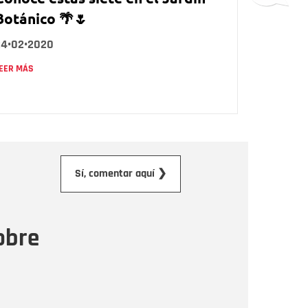
Botánico 🌴🌷
24•02•2020
EER MÁS
orreo electrónico
Sí, comentar aquí ❯
ensaje
obre