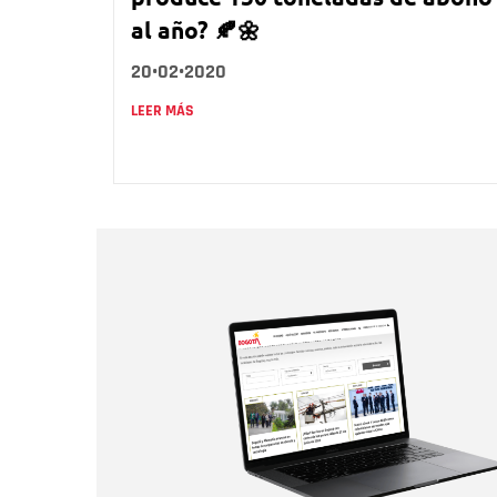
al año? 🍂🌼
20•02•2020
LEER MÁS