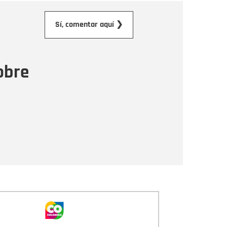
orreo electrónico
Sí, comentar aquí ❯
ensaje
obre
Enviar