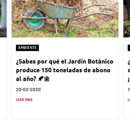
AMBIENTE
¿Sabes por qué el Jardín Botánico
produce 150 toneladas de abono
al año? 🍂🌼
20•02•2020
LEER MÁS
L