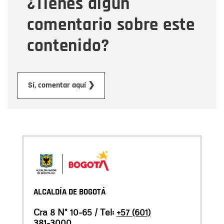
¿Tienes algún
Mensaje
comentario sobre este
contenido?
Enviar
Sí, comentar aquí ❯
ALCALDÍA DE BOGOTÁ
Cra 8 N° 10-65 / Tel:
+57 (601)
381-3000