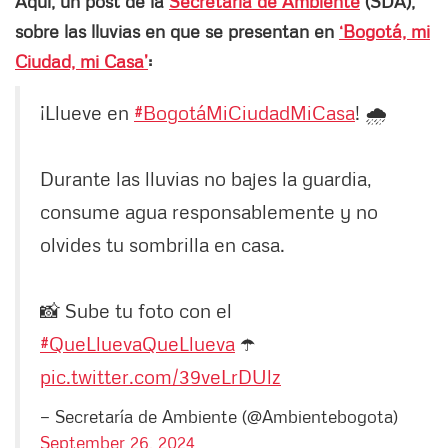
Aquí, un post de la
Secretaría de Ambiente
(SDA),
sobre las lluvias en que se presentan en
‘Bogotá, mi
Ciudad, mi Casa’
:
¡Llueve en
#BogotáMiCiudadMiCasa
! 🌧️
Durante las lluvias no bajes la guardia,
consume agua responsablemente y no
olvides tu sombrilla en casa.
📸 Sube tu foto con el
#QueLluevaQueLlueva
☂️
pic.twitter.com/39veLrDUlz
— Secretaría de Ambiente (@Ambientebogota)
September 26, 2024