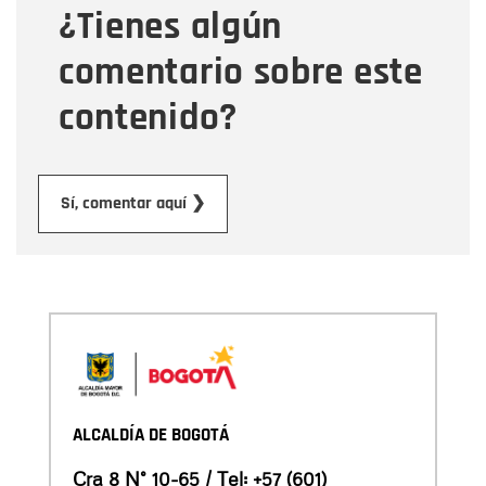
¿Tienes algún
Mensaje
comentario sobre este
contenido?
Enviar
Sí, comentar aquí ❯
ALCALDÍA DE BOGOTÁ
Cra 8 N° 10-65 / Tel:
+57 (601)