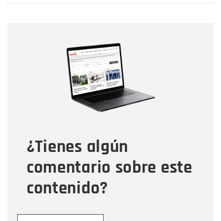
Nombre
Nombre
Correo electrónico
Tipo de comentario
¿Tienes algún
Mensaje
comentario sobre este
contenido?