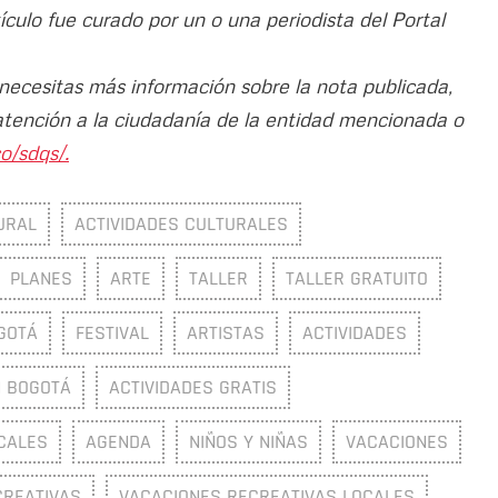
rtículo fue curado por un o una periodista del Portal
 necesitas más información sobre la nota publicada,
atención a la ciudadanía de la entidad mencionada o
o/sdqs/.
URAL
ACTIVIDADES CULTURALES
PLANES
ARTE
TALLER
TALLER GRATUITO
GOTÁ
FESTIVAL
ARTISTAS
ACTIVIDADES
N BOGOTÁ
ACTIVIDADES GRATIS
CALES
AGENDA
NIÑOS Y NIÑAS
VACACIONES
CREATIVAS
VACACIONES RECREATIVAS LOCALES