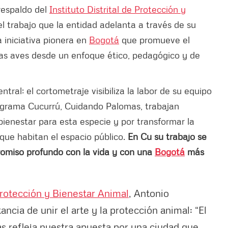
respaldo del
Instituto Distrital de Protección y
l trabajo que la entidad adelanta a través de su
a iniciativa pionera en
Bogotá
que promueve el
stas aves desde un enfoque ético, pedagógico y de
tral; el cortometraje visibiliza la labor de su equipo
rograma Cucurrú, Cuidando Palomas, trabajan
bienestar para esta especie y por transformar la
 que habitan el espacio público.
En Cu su trabajo se
romiso profundo con la vida y con una
Bogotá
más
 Protección y Bienestar Animal
, Antonio
cia de unir el arte y la protección animal: “El
 refleja nuestra apuesta por una ciudad que