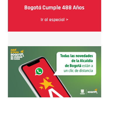
Bogotá Cumple 488 Años
Ir al especial >