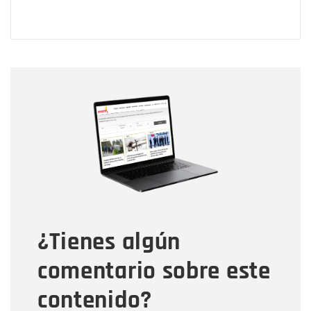
Nombre
Nombre
Correo electrónico
Tipo de comentario
¿Tienes algún
Mensaje
comentario sobre este
contenido?