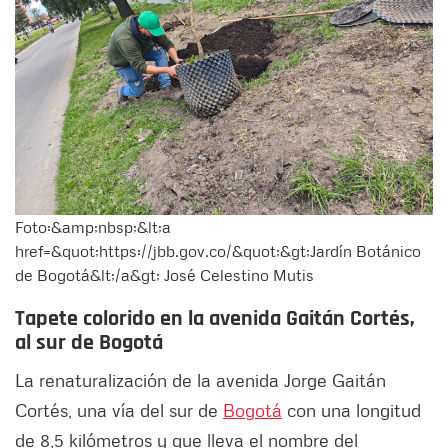
Foto:&amp;nbsp;&lt;a
href=&quot;https://jbb.gov.co/&quot;&gt;Jardín Botánico
de Bogotá&lt;/a&gt; José Celestino Mutis
Tapete colorido en la avenida Gaitán Cortés,
al sur de Bogotá
La renaturalización de la avenida Jorge Gaitán
Cortés, una vía del sur de
Bogotá
con una longitud
de 8,5 kilómetros y que lleva el nombre del