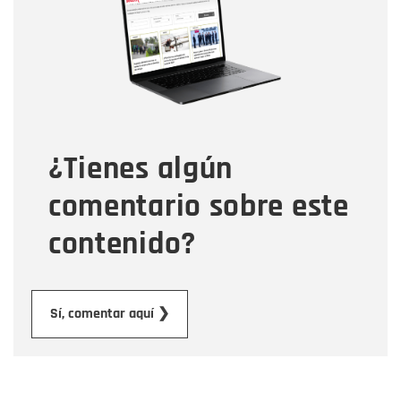
Correo electrónico
Tipo de comentario
¿Tienes algún
Mensaje
comentario sobre este
contenido?
Enviar
Sí, comentar aquí ❯