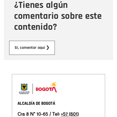
¿Tienes algún
Mensaje
comentario sobre este
contenido?
Enviar
Sí, comentar aquí ❯
ALCALDÍA DE BOGOTÁ
Cra 8 N° 10-65 / Tel:
+57 (601)