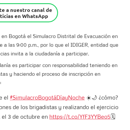
e a nuestro canal de
ticias en WhatsApp
o en Bogotá el Simulacro Distrital de Evacuación en
e a las 9:00 p.m., por lo que el IDIGER, entidad que
ias invita a la ciudadanía a participar.
anía es participar con responsabilidad teniendo en
tas y haciendo el proceso de inscripción en
:
e el
#SimulacroBogotáDíayNoche
☀️🌙 ¿cómo?
es de los brigadistas y realizando el ejercicio
 el 3 de octubre en
https://t.co/YfF3YYBeo5
🗓️