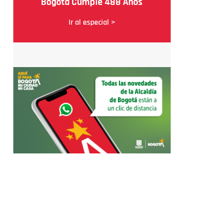
Bogotá Cumple 488 Años
Ir al especial >