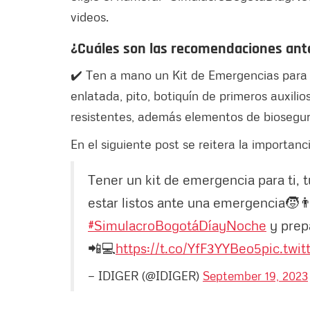
videos.
¿Cuáles son las recomendaciones ant
✔️ Ten a mano un Kit de Emergencias para 
enlatada, pito, botiquín de primeros auxil
resistentes, además elementos de biosegur
En el siguiente post se reitera la importan
Tener un kit de emergencia para ti, t
estar listos ante una emergencia🧒👨‍
#SimulacroBogotáDíayNoche
y prepa
📲💻
https://t.co/YfF3YYBeo5
pic.twi
— IDIGER (@IDIGER)
September 19, 2023