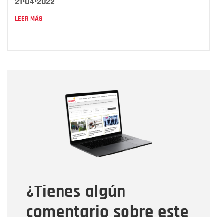
21•04•2022
LEER MÁS
Nombre
Nombre
Correo electrónico
Tipo de comentario
¿Tienes algún
Mensaje
comentario sobre este