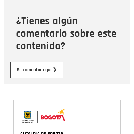
¿Tienes algún
Mensaje
comentario sobre este
contenido?
Enviar
Sí, comentar aquí ❯
ALCALDÍA DE BOGOTÁ