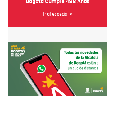
Bogotá Cumple 488 Años
Ir al especial >