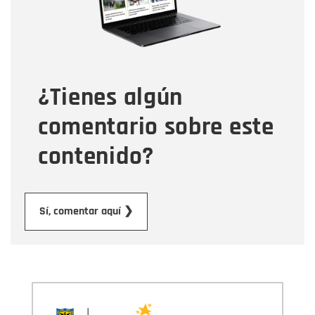
Tipo de comentario
¿Tienes algún
Mensaje
comentario sobre este
contenido?
Enviar
Sí, comentar aquí ❯