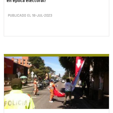
en época electoral?
PUBLICADO EL
18•JUL•2023