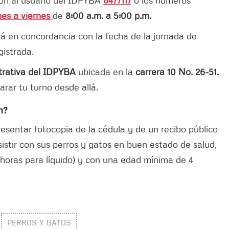
ión al usuario del IDPYBA
6477117
o los números
es a viernes
de
8:00 a.m. a 5:00 p.m.
á en concordancia con la fecha de la jornada de
gistrada.
trativa del IDPYBA
ubicada en la
carrera 10 No. 26-51.
rar tu turno desde allá.
n?
sentar fotocopia de la cédula y de un recibo público
sistir con sus perros y gatos en buen estado de salud,
 horas para líquido) y con una edad mínima de 4
PERROS Y GATOS