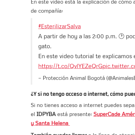
En este video está la explicación de cómo a
de compañía:
#EsterilizarSalva
A partir de hoy a las 2:00 p.m. 🕑 pod
gato.
En este video tutorial te explicamos 
https://t.co/QvlYEZeQrG
pic.twitte
— Protección Animal Bogotá (@Animale
¿Y si no tengo acceso a internet, cómo pu
Si no tienes acceso a internet puedes sepa
el
IDPYBA
está presente:
SuperCade Améric
y Santa Helena