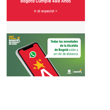
Bogotá Cumple 488 Años
Ir al especial >