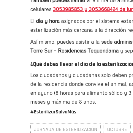
También puedes llamar
a la línea de atenc
celulares
3053985853 y 3053668424 de lun
El
día y hora
asignados por el sistema estar
esterilización más cercana a la dirección re
Así mismo, puedes asistir a la
sede adminis
Torre Sur – Residencias Tequendama
y sepa
¿Qué debes llevar el día de la esterilizació
Los ciudadanos y ciudadanas solo deben pre
de la residencia donde convive el animal, a
en ayuno (8 horas para alimento sólido y 3
meses y máxima de 8 años.
#EsterilizarSalvaMás
JORNADA DE ESTERILIZACIÓN
OCTUBRE