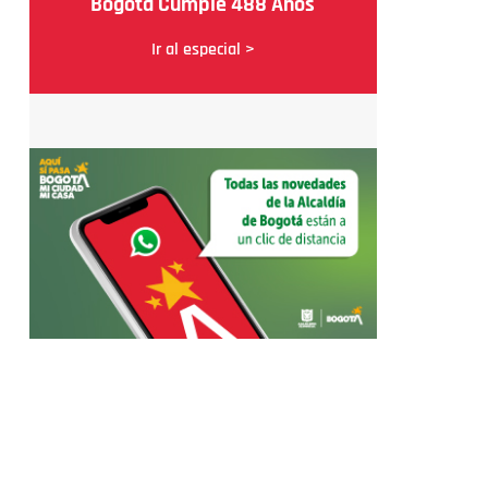
Bogotá Cumple 488 Años
Ir al especial >