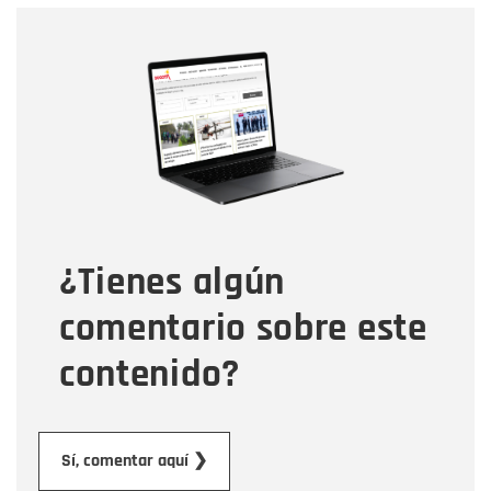
Nombre
Nombre
Correo electrónico
Tipo de comentario
¿Tienes algún
Mensaje
comentario sobre este
contenido?
Enviar
Sí, comentar aquí ❯