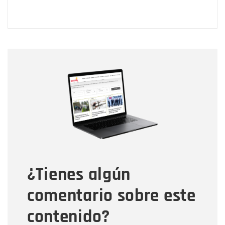
Nombre
Nombre
Correo electrónico
Tipo de comentario
¿Tienes algún
Mensaje
comentario sobre este
contenido?