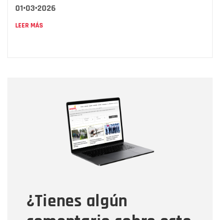
01•03•2026
LEER MÁS
Nombre
Nombre
Correo electrónico
Tipo de comentario
¿Tienes algún
Mensaje