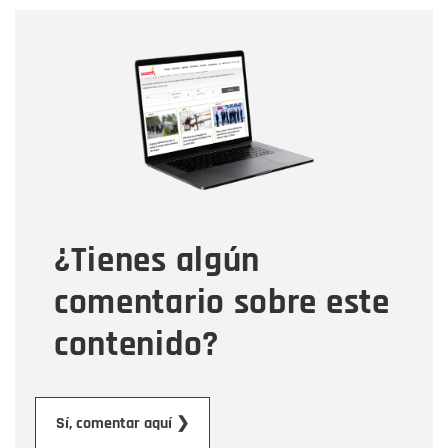
Nombre
Nombre
Correo electrónico
Tipo de comentario
¿Tienes algún
Mensaje
comentario sobre este
contenido?
Enviar
Sí, comentar aquí ❯