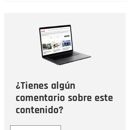
Nombre
Nombre
Correo electrónico
Tipo de comentario
¿Tienes algún
Mensaje
comentario sobre este
contenido?