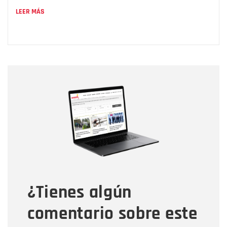
LEER MÁS
Nombre
Nombre
Correo electrónico
Tipo de comentario
¿Tienes algún
Mensaje
comentario sobre este