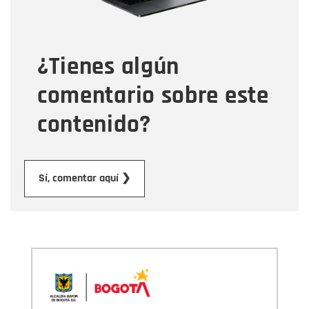
Tipo de comentario
¿Tienes algún
Mensaje
comentario sobre este
contenido?
Enviar
Sí, comentar aquí ❯