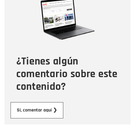
Nombre
Correo electrónico
Tipo de comentario
¿Tienes algún
Mensaje
comentario sobre este
contenido?
Enviar
Sí, comentar aquí ❯