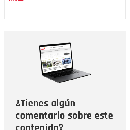
Nombre
Nombre
Correo electrónico
Tipo de comentario
¿Tienes algún
Mensaje
comentario sobre este
contenido?