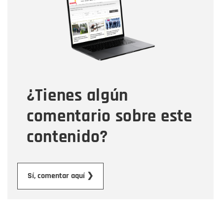
Correo electrónico
Tipo de comentario
¿Tienes algún
Mensaje
comentario sobre este
contenido?
Enviar
Sí, comentar aquí ❯