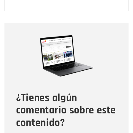
Nombre
Nombre
Correo electrónico
Tipo de comentario
¿Tienes algún
Mensaje
comentario sobre este
contenido?