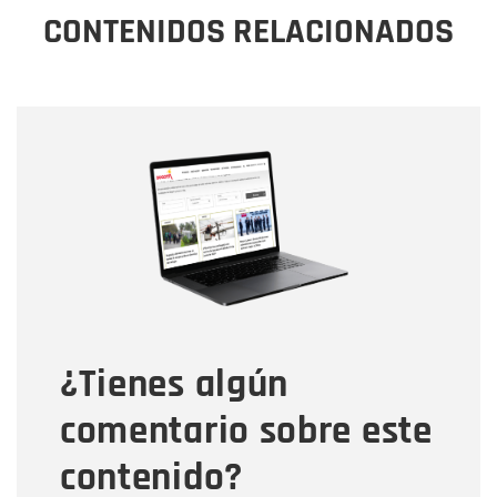
CONTENIDOS RELACIONADOS
Nombre
Nombre
Correo electrónico
Tipo de comentario
¿Tienes algún
Mensaje
comentario sobre este
contenido?