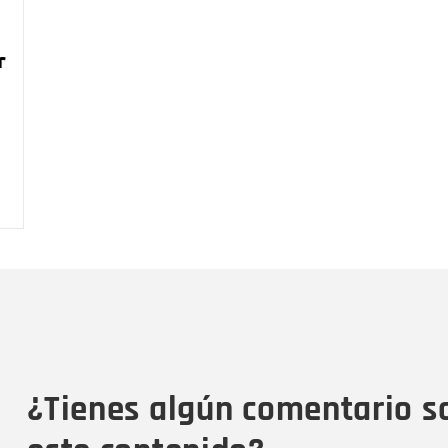
r
Nombre
C
Nombre
Tipo de comentario
M
¿Tienes algún comentario s