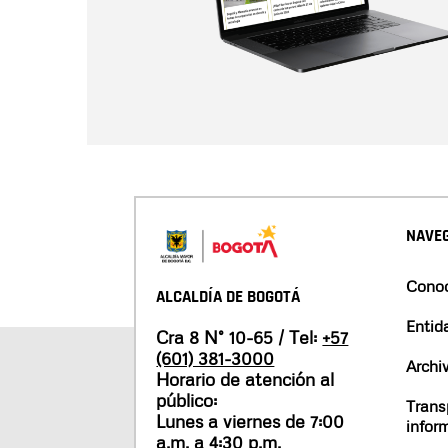
NAVEG
Conoc
ALCALDÍA DE BOGOTÁ
Entid
Cra 8 N° 10-65 / Tel:
+57
(601) 381-3000
Archi
Horario de atención al
público:
Trans
Lunes a viernes de 7:00
infor
a.m. a 4:30 p.m.