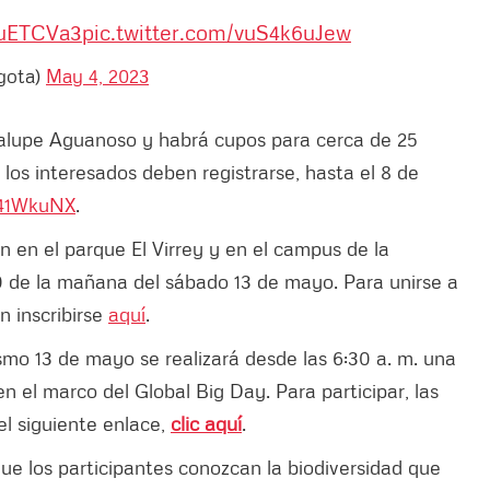
8uETCVa3
pic.twitter.com/vuS4k6uJew
gota)
May 4, 2023
dalupe Aguanoso y habrá cupos para cerca de 25
 los interesados deben registrarse, hasta el 8 de
y/41WkuNX
.
án en el parque El Virrey y en el campus de la
30 de la mañana del sábado 13 de mayo. Para unirse a
n inscribirse
aquí
.
smo 13 de mayo se realizará desde las 6:30 a. m. una
 el marco del Global Big Day. Para participar, las
el siguiente enlace,
clic aquí
.
 que los participantes conozcan la biodiversidad que