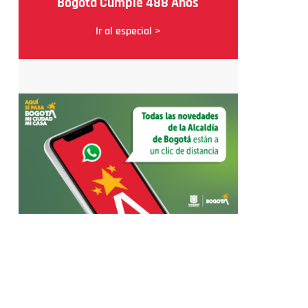
Bogotá Cumple 488 Años
Ir al especial >