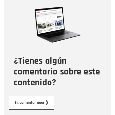
Nombre
Nombre
Correo electrónico
Tipo de comentario
¿Tienes algún
Mensaje
comentario sobre este
contenido?
Enviar
Sí, comentar aquí ❯