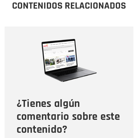
CONTENIDOS RELACIONADOS
Nombre
Nombre
Correo electrónico
Tipo de comentario
¿Tienes algún
Mensaje
comentario sobre este
contenido?