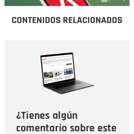
CONTENIDOS RELACIONADOS
Nombre
Nombre
Correo electrónico
Tipo de comentario
¿Tienes algún
Mensaje
comentario sobre este