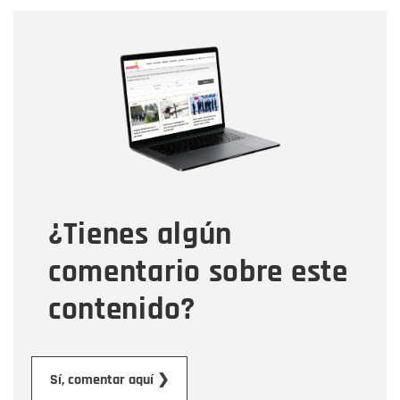
Nombre
Nombre
Correo electrónico
Tipo de comentario
¿Tienes algún
Mensaje
comentario sobre este
contenido?
Enviar
Sí, comentar aquí ❯