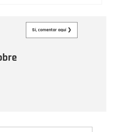
orreo electrónico
Sí, comentar aquí ❯
ensaje
obre
Enviar