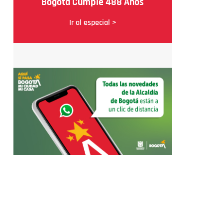
Bogotá Cumple 488 Años
Ir al especial >