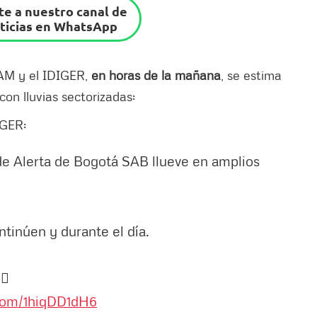
e a nuestro canal de
ticias en WhatsApp
EAM y el IDIGER,
en horas de la mañana
, se estima
on lluvias sectorizadas:
IGER:
e Alerta de Bogotá SAB llueve en amplios
ntinúen y durante el día.
🏻
.com/1hiqDD1dH6