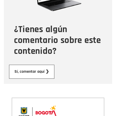
Tipo de comentario
¿Tienes algún
Mensaje
comentario sobre este
contenido?
Enviar
Sí, comentar aquí ❯