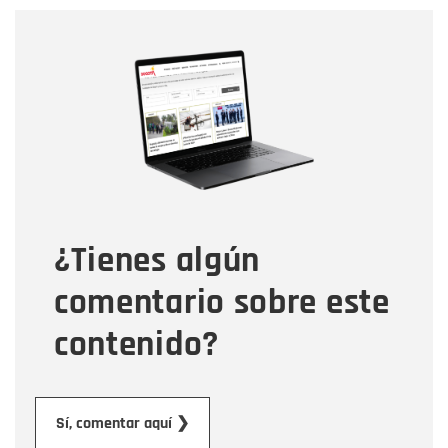
Nombre
Nombre
Correo electrónico
Tipo de comentario
¿Tienes algún
Mensaje
comentario sobre este
contenido?
Enviar
Sí, comentar aquí ❯