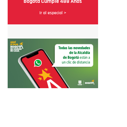
Bogotá Cumple 488 Años
Ir al especial >