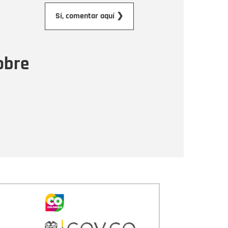
orreo electrónico
Sí, comentar aquí ❯
ensaje
obre
Enviar