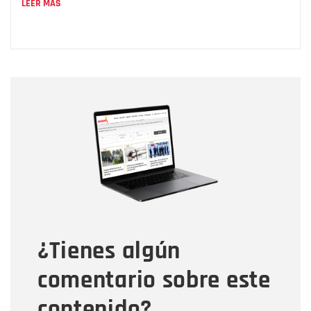
LEER MÁS
Nombre
Nombre
Correo electrónico
Tipo de comentario
¿Tienes algún
Mensaje
comentario sobre este
contenido?