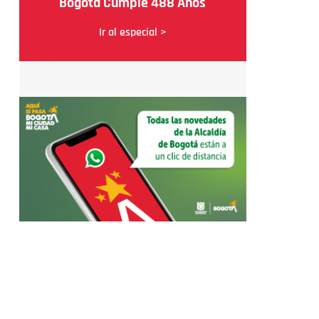
Bogotá Cumple 488 Años
Ir al especial >