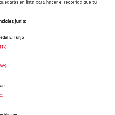
 quedarás en lista para hacer el recorrido que tu
ciales junio:
edal El Tunjo
TF8
zW9
var
x5
Los Novios