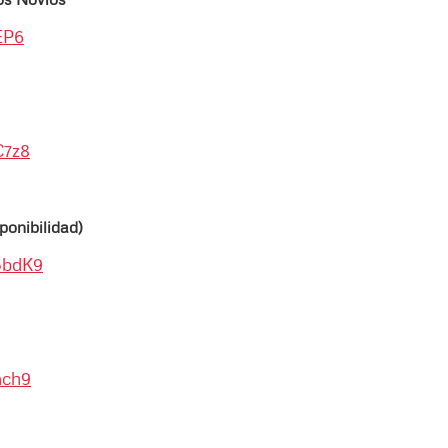
EP6
C7z8
sponibilidad)
5bdK9
nch9