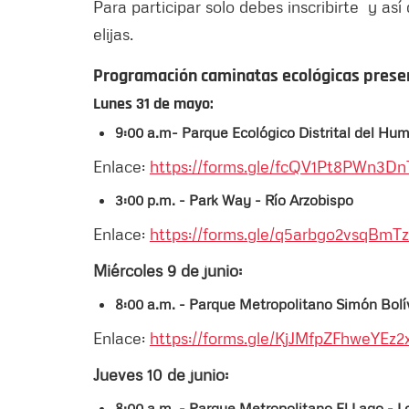
Para participar solo debes inscribirte y así
elijas.
Programación caminatas ecológicas presen
Lunes 31 de mayo:
9:00 a.m- Parque Ecológico Distrital del Hum
Enlace:
https://forms.gle/fcQV1Pt8PWn3Dn
3:00 p.m. - Park Way - Río Arzobispo
Enlace:
https://forms.gle/q5arbgo2vsqBmT
Miércoles 9 de junio:
8:00 a.m. - Parque Metropolitano Simón Bolí
Enlace:
https://forms.gle/KjJMfpZFhweYEz2
Jueves 10 de junio:
8:00 a.m. - Parque Metropolitano El Lago - 