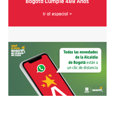
Bogotá Cumple 488 Años
Ir al especial >