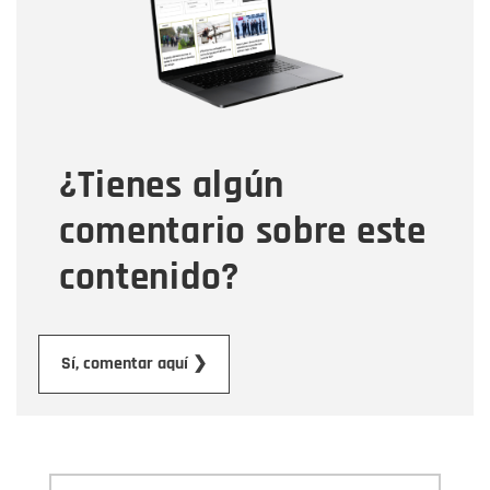
Correo electrónico
Tipo de comentario
¿Tienes algún
Mensaje
comentario sobre este
contenido?
Enviar
Sí, comentar aquí ❯