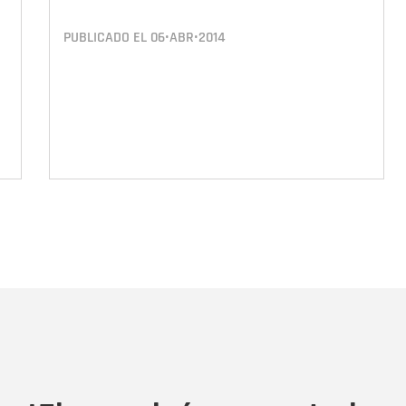
PUBLICADO EL
06•ABR•2014
Nombre
C
Nombre
Tipo de comentario
M