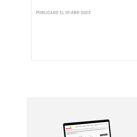
PUBLICADO EL
01•ABR•2023