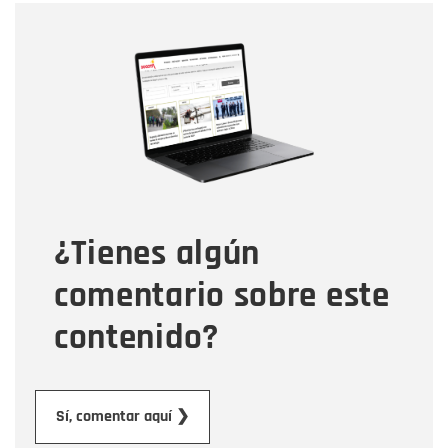
Nombre
Nombre
Correo electrónico
Tipo de comentario
¿Tienes algún
Mensaje
comentario sobre este
contenido?
Enviar
Sí, comentar aquí ❯