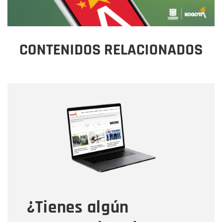
CONTENIDOS RELACIONADOS
Nombre
Nombre
Correo electrónico
Tipo de comentario
¿Tienes algún
Mensaje