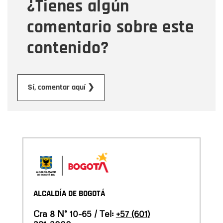
¿Tienes algún
Mensaje
comentario sobre este
contenido?
Enviar
Sí, comentar aquí ❯
ALCALDÍA DE BOGOTÁ
Cra 8 N° 10-65 / Tel:
+57 (601)