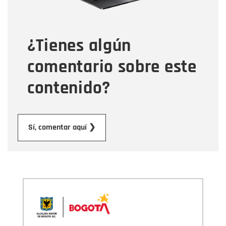
Tipo de comentario
¿Tienes algún
Mensaje
comentario sobre este
contenido?
Enviar
Sí, comentar aquí ❯